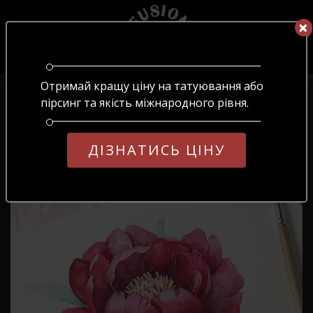
×
×
UA
ОБЕРІТЬ МОВУ
Отримай кращу ціну на татуювання або
Головна
/
Блог
/
№10
UA
RU
EN
пірсинг та якість міжнародного рівня.
№10
ДІЗНАТИСЬ ЦІНУ