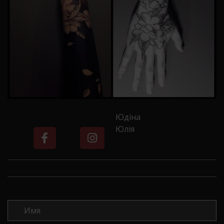
Юдіна
Юлія