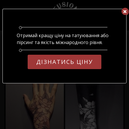
×
×
UA
ОБЕРІТЬ МОВУ
Отримай кращу ціну на татуювання або
Головна
/
Блог
/
№17
UA
RU
EN
пірсинг та якість міжнародного рівня.
№17
ДІЗНАТИСЬ ЦІНУ