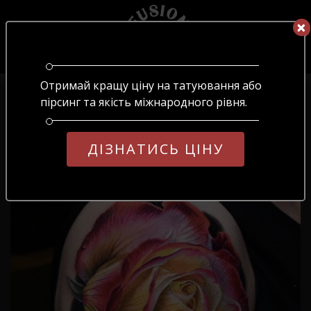
×
×
UA
ОБЕРІТЬ МОВУ
Отримай кращу ціну на татуювання або
Головна
/
Блог
/
№55
UA
RU
EN
пірсинг та якість міжнародного рівня.
№55
ДІЗНАТИСЬ ЦІНУ