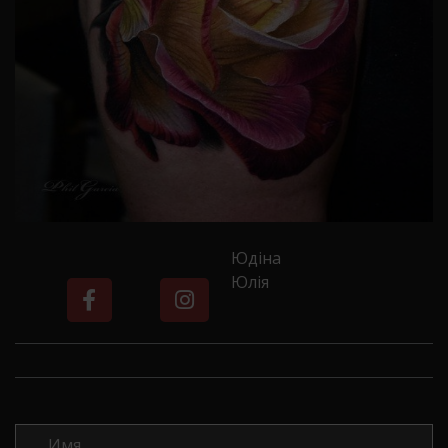
Юдіна
Юлія