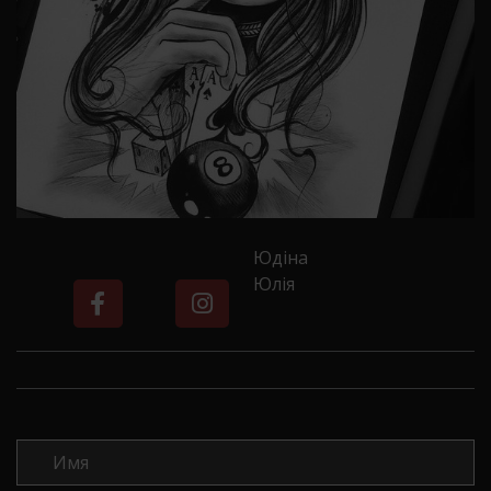
Юдіна
Юлія