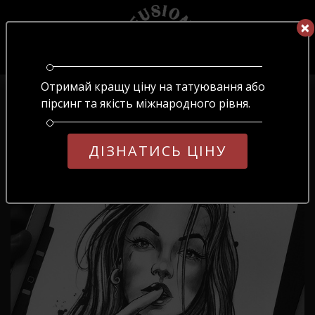
×
×
UA
ОБЕРІТЬ МОВУ
Отримай кращу ціну на татуювання або
Головна
/
Блог
/
№71
UA
RU
EN
пірсинг та якість міжнародного рівня.
№71
ДІЗНАТИСЬ ЦІНУ