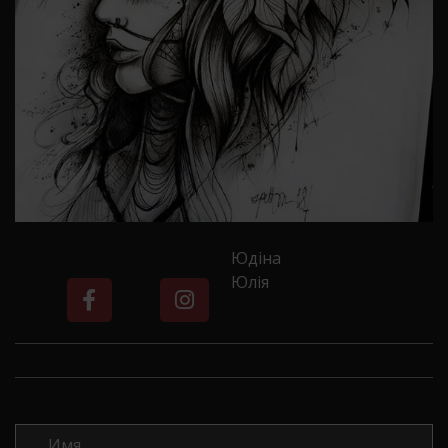
Юдіна
Юлія