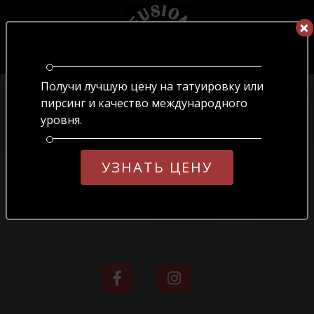
×
×
RU
ОБЕРІТЬ МОВУ
Получи лучшую цену на татуировку или
UA
RU
EN
пирсинг и качество международного
уровня.
УЗНАТЬ ЦЕНУ
ЭСКИЗЫ
ЭСКИЗЫ