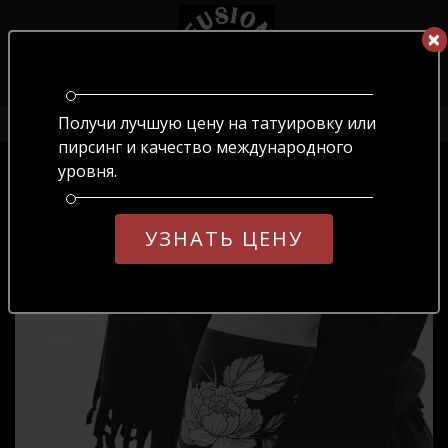
×
×
RU
ОБЕРІТЬ МОВУ
Получи лучшую цену на татуировку или
Главная
/
Блекворк
UA
RU
EN
пирсинг и качество международного
уровня.
ЭСКИЗЫ ТАТУ В СТИЛЕ БЛЕКВОРК
УЗНАТЬ ЦЕНУ